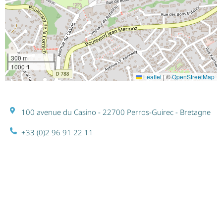
300 m
1000 ft
Leaflet
|
©
OpenStreetMap
100 avenue du Casino - 22700 Perros-Guirec - Bretagne
+33 (0)2 96 91 22 11