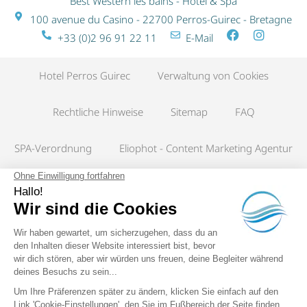
Best Western les bains - Hotel & Spa
100 avenue du Casino - 22700 Perros-Guirec - Bretagne
+33 (0)2 96 91 22 11
E-Mail
Hotel Perros Guirec
Verwaltung von Cookies
Rechtliche Hinweise
Sitemap
FAQ
SPA-Verordnung
Eliophot - Content Marketing Agentur
Hotel in Perros-Guirec
The World's Biggest Hotel Family. Jedes Best Western ® Hotel wird
individuell von einem unabhängigen Eigentümer betrieben.
Best
Western Rewards