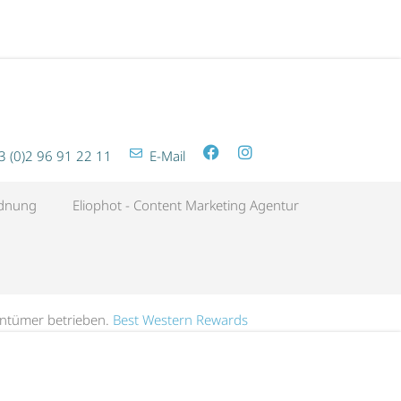
3 (0)2 96 91 22 11
E-Mail
rdnung
Eliophot - Content Marketing Agentur
gentümer betrieben.
Best Western Rewards