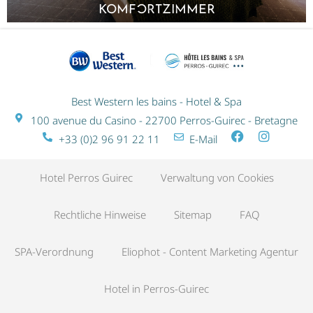
KOMFORTZIMMER
Best Western les bains - Hotel & Spa
100 avenue du Casino - 22700 Perros-Guirec - Bretagne
+33 (0)2 96 91 22 11
E-Mail
Hotel Perros Guirec
Verwaltung von Cookies
Rechtliche Hinweise
Sitemap
FAQ
SPA-Verordnung
Eliophot - Content Marketing Agentur
Hotel in Perros-Guirec