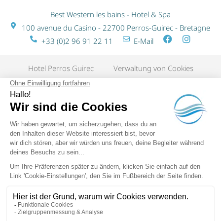
Best Western les bains - Hotel & Spa
100 avenue du Casino - 22700 Perros-Guirec - Bretagne
+33 (0)2 96 91 22 11
E-Mail
Hotel Perros Guirec
Verwaltung von Cookies
Rechtliche Hinweise
Sitemap
FAQ
SPA-Verordnung
Eliophot - Content Marketing Agentur
Hotel in Perros-Guirec
The World's Biggest Hotel Family. Jedes Best Western ® Hotel wird
individuell von einem unabhängigen Eigentümer betrieben.
Best
Western Rewards