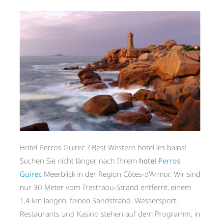
Hotel Perros Guirec ? Best Western hotel les bains!
Suchen Sie nicht länger nach Ihrem
hotel
Perros
Guirec
Meerblick in der Region Côtes-d'Armor. Wir sind
nur 30 Meter vom Trestraou-Strand entfernt, einem
1,4 km langen, feinen Sandstrand. Wassersport,
Restaurants und Kasino stehen auf dem Programm; in